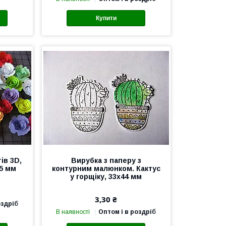
Купити
ів 3D,
Вирубка з паперу з
25 мм
контурним малюнком. Кактус
у горщіку, 33х44 мм
3,30 ₴
оздріб
В наявності
Оптом і в роздріб