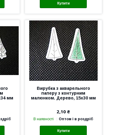
Купити
ного
Вирубка з акварельного
им
паперу з контурним
х34 мм
малюнком. Дерево, 15х30 мм
2,10 ₴
оздріб
В наявності
Оптом і в роздріб
Купити