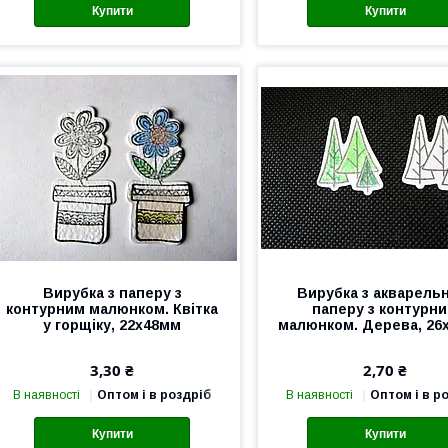
Купити
Купити
Вирубка з паперу з
Вирубка з акварель
контурним малюнком. Квітка
паперу з контурн
у горщіку, 22х48мм
малюнком. Дерева, 26
3,30 ₴
2,70 ₴
В наявності
Оптом і в роздріб
В наявності
Оптом і в р
Купити
Купити