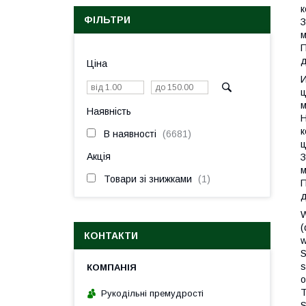
к
ФІЛЬТРИ
З
П
д
Ціна
И
ц
м
Наявність
Н
к
В наявності
6681
ц
Акція
З
Товари зі знижками
1
П
д
W
(
КОНТАКТИ
w
S
s
o
T
Рукодільні премудрості
S