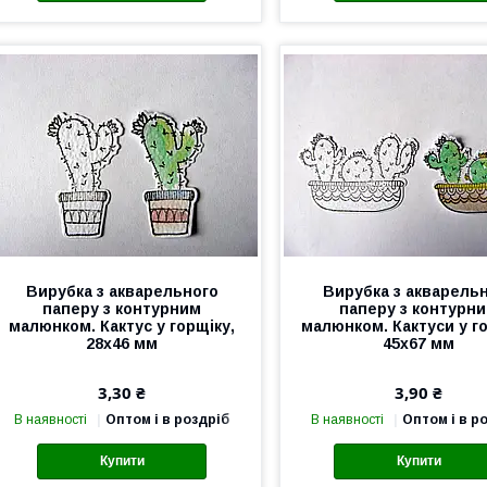
Вирубка з акварельного
Вирубка з акварель
паперу з контурним
паперу з контурн
малюнком. Кактус у горщіку,
малюнком. Кактуси у го
28х46 мм
45х67 мм
3,30 ₴
3,90 ₴
В наявності
Оптом і в роздріб
В наявності
Оптом і в р
Купити
Купити