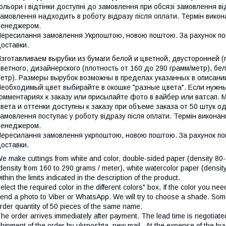
ольори і відтінки доступні до замовлення при обсязі замовлення в
амовлення надходить в роботу відразу після оплати. Термін вико
менеджером.
ересилання замовлення Укрпоштою, новою поштою. За рахунок поку
оставки.
зготавливаем вырубки из бумаги белой и цветной, двусторонней (п
ветного, дизайнерского (плотность от 160 до 290 грамм/метр), бе
етр). Размеры вырубок возможны в пределах указанных в описании
еобходимый цвет выбирайте в окошке "разные цвета". Если нужны
омментариях к заказу или присылайте фото в вайбер или ватсап.
вета и оттенки доступны к заказу при объеме заказа от 50 штук 
амовлення поступає у роботу відразу після оплати. Термін викона
менеджером.
ересилання замовлення укрпоштою, новою поштою. За рахунок поку
оставки.
e make cuttings from white and color, double-sided paper (density 80-
density from 160 to 290 grams / meter), white watercolor paper (densit
ithin the limits indicated in the description of the product.
elect the required color in the different colors" box. If the color you ne
end a photo to Viber or WhatsApp. We will try to choose a shade. Some
rder quantity of 50 pieces of the same name.
he order arrives immediately after payment. The lead time is negotiate
hipment of the order by ukrposhta, new mail . At the expense of the buye