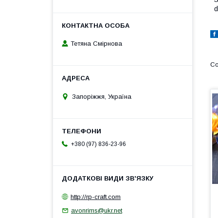
d
Тетяна Смірнова
Запоріжжя, Україна
+380 (97) 836-23-96
http://rp-craft.com
avonrims@ukr.net