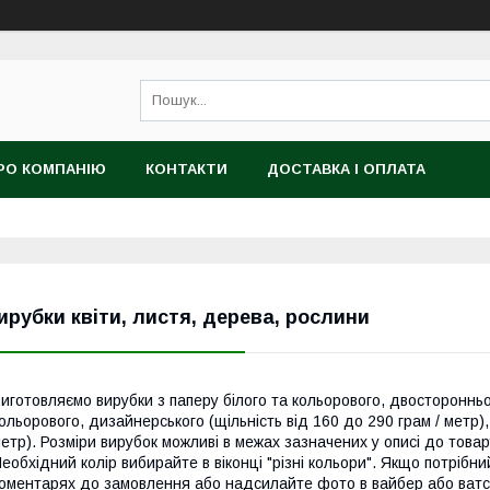
РО КОМПАНІЮ
КОНТАКТИ
ДОСТАВКА І ОПЛАТА
ирубки квіти, листя, дерева, рослини
иготовляємо вирубки з паперу білого та кольорового, двостороннього
ольорового, дизайнерського (щільність від 160 до 290 грам / метр),
етр). Розміри вирубок можливі в межах зазначених у описі до товар
еобхідний колір вибирайте в віконці "різні кольори". Якщо потрібни
оментарях до замовлення або надсилайте фото в вайбер або ватсап