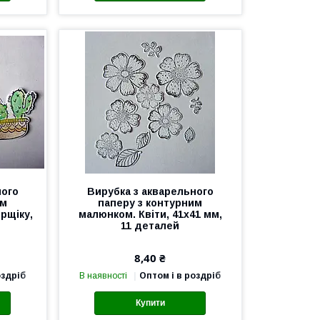
ного
Вирубка з акварельного
им
паперу з контурним
рщіку,
малюнком. Квіти, 41х41 мм,
11 деталей
8,40 ₴
оздріб
В наявності
Оптом і в роздріб
Купити