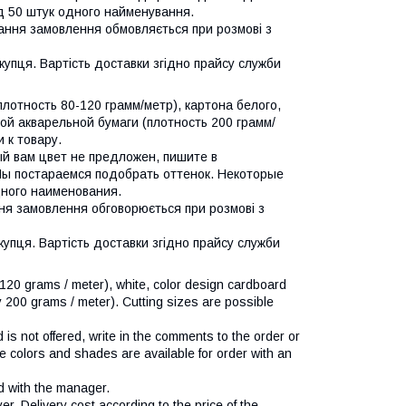
ід 50 штук одного найменування.
нання замовлення обмовляється при розмові з
пця. Вартість доставки згідно прайсу служби
лотность 80-120 грамм/метр), картона белого,
лой акварельной бумаги (плотность 200 грамм/
 к товару.
й вам цвет не предложен, пишите в
 Мы постараемся подобрать оттенок. Некоторые
одного наименования.
ння замовлення обговорюється при розмові з
пця. Вартість доставки згідно прайсу служби
120 grams / meter), white, color design cardboard
y 200 grams / meter). Cutting sizes are possible
ed is not offered, write in the comments to the order or
 colors and shades are available for order with an
d with the manager.
r. Delivery cost according to the price of the