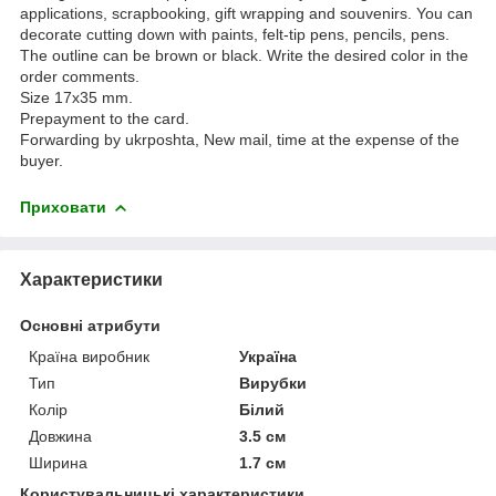
applications, scrapbooking, gift wrapping and souvenirs. You can
decorate cutting down with paints, felt-tip pens, pencils, pens.
The outline can be brown or black. Write the desired color in the
order comments.
Size 17х35 mm.
Prepayment to the card.
Forwarding by ukrposhta, New mail, time at the expense of the
buyer.
Приховати
Характеристики
Основні атрибути
Країна виробник
Україна
Тип
Вирубки
Колір
Білий
Довжина
3.5 см
Ширина
1.7 см
Користувальницькі характеристики