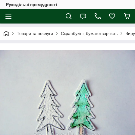
Рукодільні премудрості
Товари та послуги
Скрапбукінг, бумаготворчість
Виру