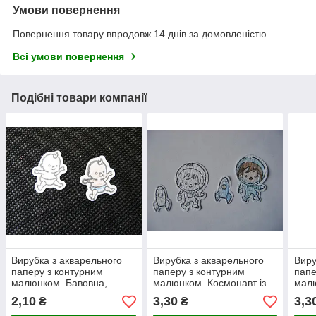
Умови повернення
Повернення товару впродовж 14 днів за домовленістю
Всі умови повернення
Подібні товари компанії
Вирубка з акварельного
Вирубка з акварельного
Виру
паперу з контурним
паперу з контурним
папе
малюнком. Бавовна,
малюнком. Космонавт із
малю
17х20 мм
ракетою, 23х35 мм
воро
2,10
3,30
3,3
₴
₴