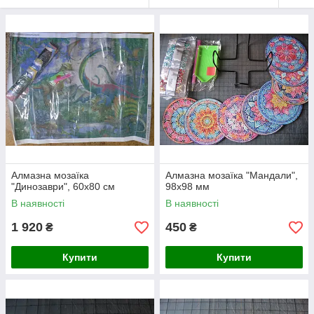
Алмазна мозаїка
Алмазна мозаїка "Мандали",
"Динозаври", 60х80 см
98х98 мм
В наявності
В наявності
1 920
450
₴
₴
Купити
Купити