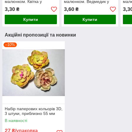
малюнком. Квітка у
малюнком. Ведмедик у
малю
горщіку, 21х41 мм
комбінезоні, 33х46 мм
горщ
3,30
3,60
3,3
₴
₴
Купити
Купити
Акційні пропозиції та новинки
–10%
Набір паперових кольорів 3D,
3 штуки, приблизно 55 мм
В наявності
27
₴/упаковка