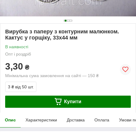
Вирубка з паперу з контурним малюнком.
Кактус у горщіку, 33х44 мм
В наявності
Опт і роздріб
3,30
₴
Мінімальна сума замовлення на сайті — 150 ₴
3 ₴
від 50 шт.
Купити
Опис
Характеристики
Доставка
Оплата
Умови п