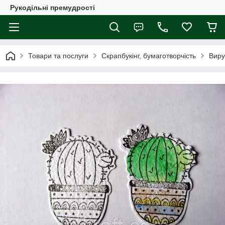
Рукодільні премудрості
Товари та послуги
Скрапбукінг, бумаготворчість
Виру