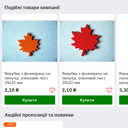
Подібні товари компанії
Вирубка з фоамірану на
Вирубка з фоамірану на
Виру
липучці, кленовий лист,
липучці, кленовий лист,
папе
29х32 мм
29х32 мм
малю
38х
2,10
2,10
3,3
₴
₴
Купити
Купити
Акційні пропозиції та новинки
–10%