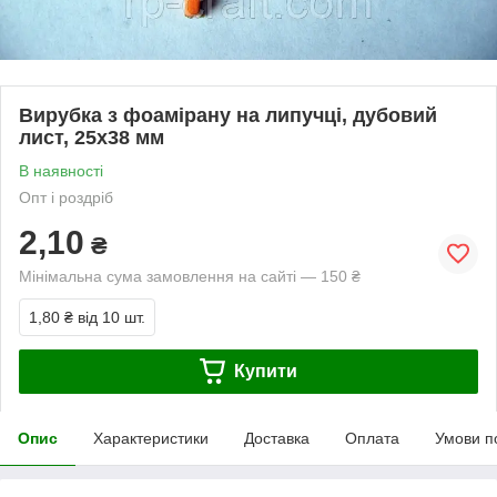
Вирубка з фоамірану на липучці, дубовий
лист, 25х38 мм
В наявності
Опт і роздріб
2,10
₴
Мінімальна сума замовлення на сайті — 150 ₴
1,80 ₴
від 10 шт.
Купити
Опис
Характеристики
Доставка
Оплата
Умови п