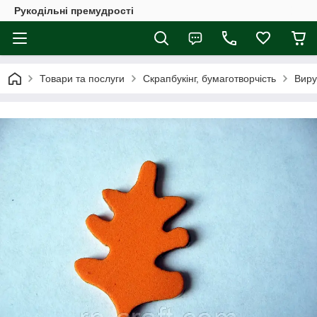
Рукодільні премудрості
Товари та послуги
Скрапбукінг, бумаготворчість
Виру