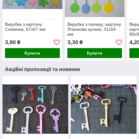
Вирубка з картону.
Вирубка з паперу, картону.
Виру
Сніжинка, 67х67 мм
Ялинкова кулька, 31х54
карт
мм
80х
3,90
3,30
4,2
₴
₴
Купити
Купити
Акційні пропозиції та новинки