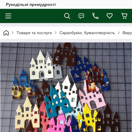
Рукодільні премудрості
Товари та послуги
Скрапбукінг, бумаготворчість
Виру