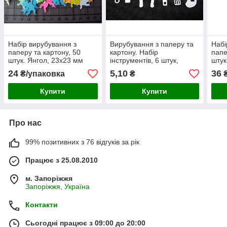
Набір вирубування з
Вирубування з паперу та
Набі
паперу та картону, 50
картону. Набір
папе
штук. Янгол, 23х23 мм
інструментів, 6 штук,
штук
21х53 мм
24
5,10
36
₴/упаковка
₴
₴
Купити
Купити
Про нас
99% позитивних з 76 відгуків за рік
Працює з 25.08.2010
м. Запоріжжя
Запоріжжя, Україна
Контакти
Сьогодні працює з 09:00 до 20:00