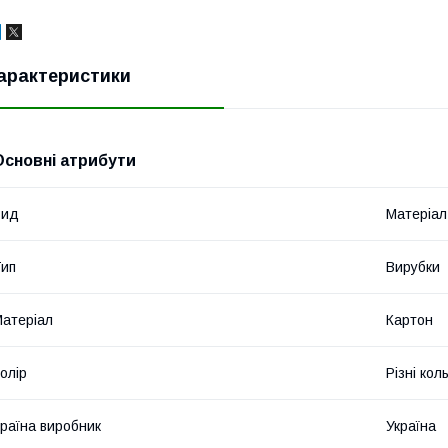
арактеристики
Основні атрибути
Вид
Матеріал
ип
Вирубки
атеріал
Картон
олір
Різні кол
раїна виробник
Україна