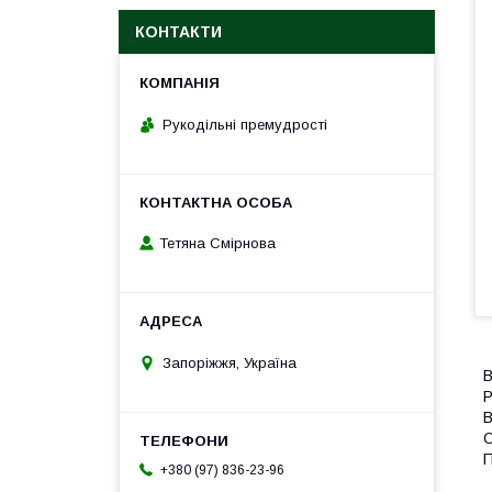
КОНТАКТИ
Рукодільні премудрості
Тетяна Смірнова
Запоріжжя, Україна
В
Р
В
О
П
+380 (97) 836-23-96