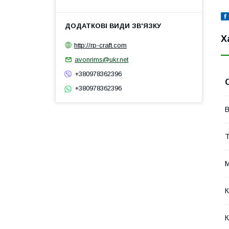
Х
http://rp-craft.com
avonrims@ukr.net
+380978362396
+380978362396
Т
М
К
К