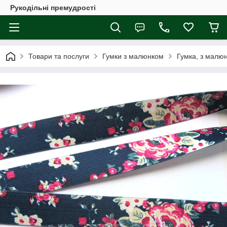
Рукодільні премудрості
Товари та послуги
Гумки з малюнком
Гумка, з малю