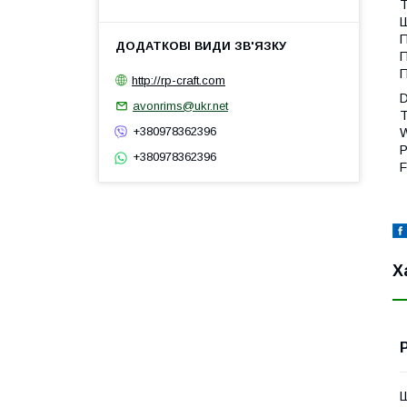
Т
Ш
П
П
П
http://rp-craft.com
D
avonrims@ukr.net
T
+380978362396
W
P
+380978362396
F
Х