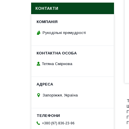
КОНТАКТИ
Рукодільні премудрості
Тетяна Смірнова
Запоріжжя, Україна
Т
Ш
П
П
П
+380 (97) 836-23-96