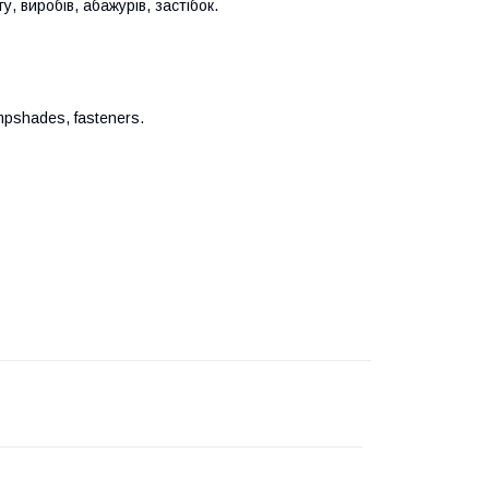
, виробів, абажурів, застібок.
lampshades, fasteners.