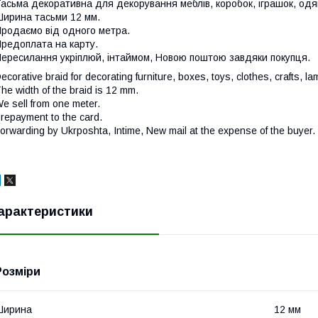
асьма декоративна для декорування меблів, коробок, іграшок, одягу
ирина тасьми 12 мм.
родаємо від одного метра.
редоплата на карту.
ересилання укріплюй, інтаймом, Новою поштою завдяки покупця.
ecorative braid for decorating furniture, boxes, toys, clothes, crafts, 
he width of the braid is 12 mm.
e sell from one meter.
repayment to the card.
orwarding by Ukrposhta, Intime, New mail at the expense of the buyer.
арактеристики
Розміри
Ширина
12 мм