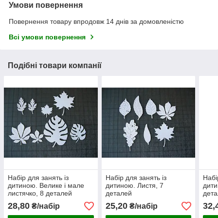
Умови повернення
Повернення товару впродовж 14 днів за домовленістю
Всі умови повернення
Подібні товари компанії
Набір для занять із
Набір для занять із
Набі
дитиною. Велике і мале
дитиною. Листя, 7
дити
листячко, 8 деталей
деталей
дет
28,80
25,20
32,
₴/набір
₴/набір