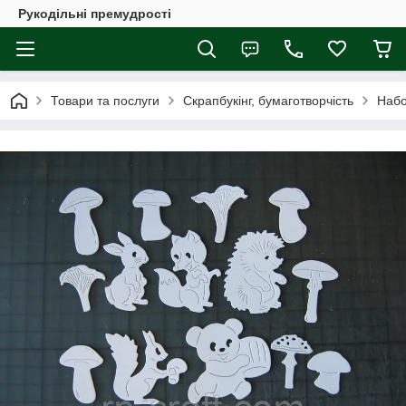
Рукодільні премудрості
Товари та послуги
Скрапбукінг, бумаготворчість
Набо