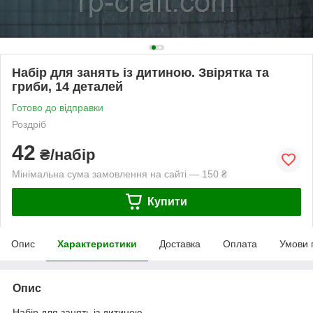
Набір для занять із дитиною. Звірятка та
гриби, 14 деталей
Готово до відправки
Роздріб
42
₴/набір
Мінімальна сума замовлення на сайті — 150 ₴
Купити
Опис
Характеристики
Доставка
Оплата
Умови 
Опис
Набір для занять із дитиною.