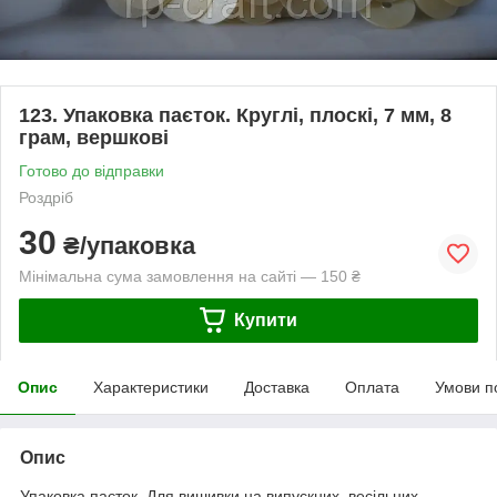
123. Упаковка паєток. Круглі, плоскі, 7 мм, 8
грам, вершкові
Готово до відправки
Роздріб
30
₴/упаковка
Мінімальна сума замовлення на сайті — 150 ₴
Купити
Опис
Характеристики
Доставка
Оплата
Умови п
Опис
Упаковка паєток. Для вишивки на випускних, весільних,