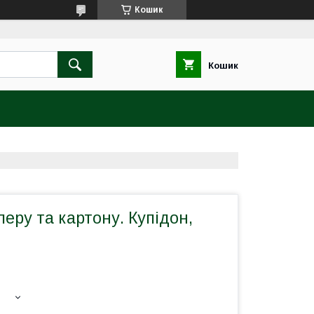
Кошик
Кошик
перу та картону. Купідон,