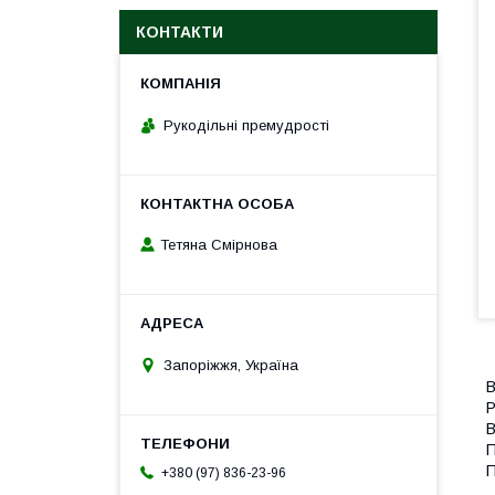
КОНТАКТИ
Рукодільні премудрості
Тетяна Смірнова
Запоріжжя, Україна
В
Р
В
П
П
+380 (97) 836-23-96