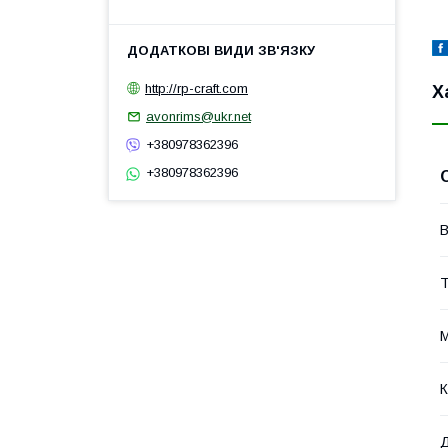
http://rp-craft.com
Х
avonrims@ukr.net
+380978362396
+380978362396
Т
М
К