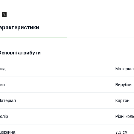
арактеристики
Основні атрибути
Вид
Матеріал
ип
Вирубки
атеріал
Картон
олір
Різні кол
Довжина
7.3 см