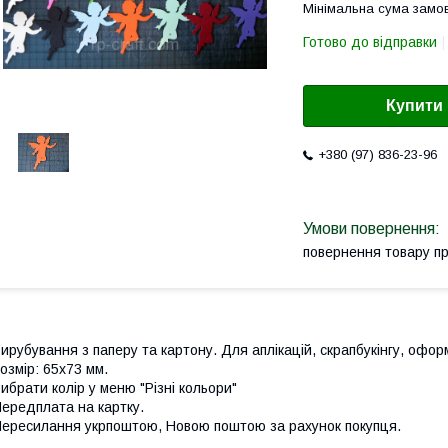
Мінімальна сума замов
Готово до відправки
Купити
+380 (97) 836-23-96
повернення товару п
ирубування з паперу та картону. Для аплікацій, скрапбукінгу, офор
озмір: 65х73 мм.
ибрати колір у меню "Різні кольори"
ередплата на картку.
ересилання укрпоштою, Новою поштою за рахунок покупця.