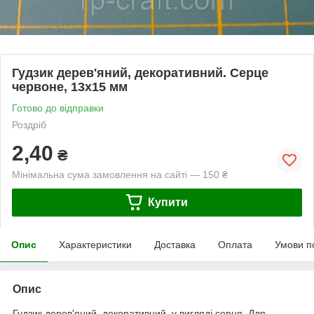
Гудзик дерев'яний, декоративний. Серце
червоне, 13х15 мм
Готово до відправки
Роздріб
2,40
₴
Мінімальна сума замовлення на сайті — 150 ₴
Купити
Опис
Характеристики
Доставка
Оплата
Умови п
Опис
Гудзик дерев'яний, декоративний, у вигляді серця. Для