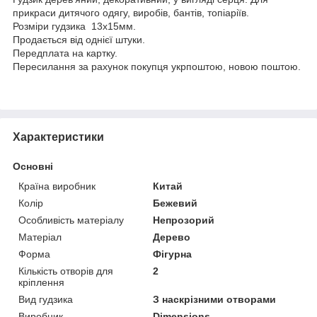
прикраси дитячого одягу, виробів, бантів, топіаріїв.
Розміри гудзика 13х15мм.
Продається від однієї штуки.
Передплата на картку.
Пересилання за рахунок покупця укрпоштою, новою поштою.
Характеристики
Основні
Країна виробник
Китай
Колір
Бежевий
Особливість матеріалу
Непрозорий
Матеріал
Дерево
Форма
Фігурна
Кількість отворів для
2
кріплення
Вид гудзика
З наскрізними отворами
Виробник
Dimensions