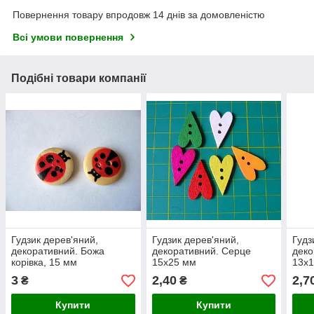
Повернення товару впродовж 14 днів за домовленістю
Всі умови повернення
Подібні товари компанії
Гудзик дерев'яний,
Гудзик дерев'яний,
Гудз
декоративний. Божа
декоративний. Серце
деко
корівка, 15 мм
15х25 мм
13х
3
2,40
2,7
₴
₴
Купити
Купити