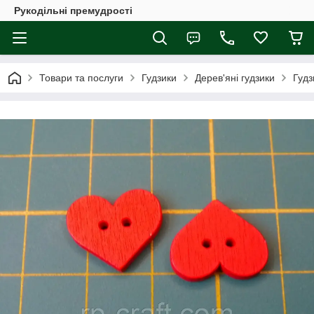
Рукодільні премудрості
Товари та послуги
Гудзики
Дерев'яні гудзики
Гудз