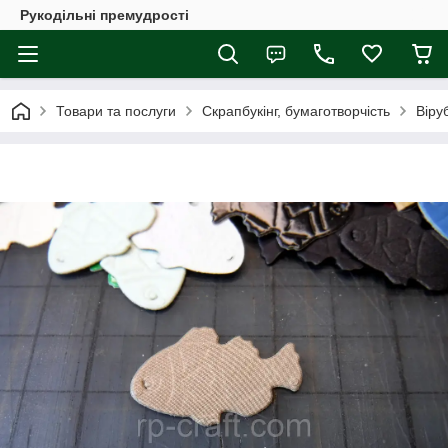
Рукодільні премудрості
Товари та послуги
Скрапбукінг, бумаготворчість
Віру