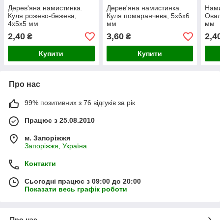
Дерев'яна намистинка.
Дерев'яна намистинка.
Нами
Куля рожево-бежева,
Куля помаранчева, 5х6х6
Овал
4х5х5 мм
мм
мм
2,40
3,60
2,4
₴
₴
Купити
Купити
Про нас
99% позитивних з 76 відгуків за рік
Працює з 25.08.2010
м. Запоріжжя
Запоріжжя, Україна
Контакти
Сьогодні працює з 09:00 до 20:00
Показати весь графік роботи
Про нас