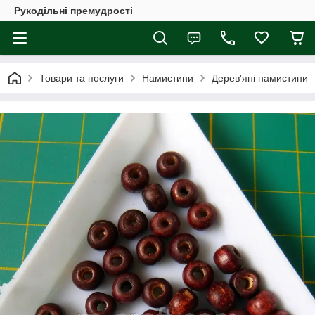
Рукодільні премудрості
Товари та послуги
Намистини
Дерев'яні намистини