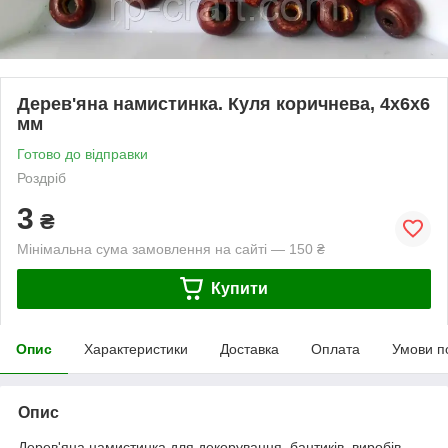
Дерев'яна намистинка. Куля коричнева, 4х6х6
мм
Готово до відправки
Роздріб
3
₴
Мінімальна сума замовлення на сайті — 150 ₴
Купити
Опис
Характеристики
Доставка
Оплата
Умови п
Опис
Дерев'яна намистинка для декорування, бантиків, виробів.