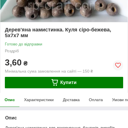
Дерев'яна намистинка. Куля сіро-бежева,
5х7х7 мм
Готово до відправки
Роздріб
3,60
₴
Мінімальна сума замовлення на сайті — 150 ₴
Купити
Опис
Характеристики
Доставка
Оплата
Умови п
Опис
Дерев'яна намистинка для декорування, бантиків, виробів.