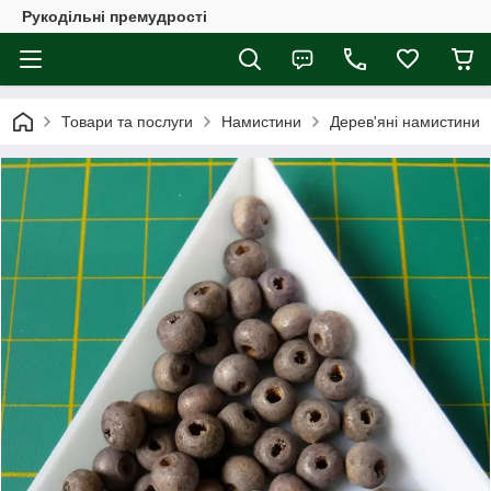
Рукодільні премудрості
Товари та послуги
Намистини
Дерев'яні намистини