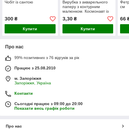
Чобіт із сантою
Вирубка з акварельного
Фетр
паперу з контурним
см
малюнком. Космонавт із
ракетою, 23х35 мм
300
3,30
66
₴
₴
Купити
Купити
Про нас
99% позитивних з 76 відгуків за рік
Працює з 25.08.2010
м. Запоріжжя
Запоріжжя, Україна
Контакти
Сьогодні працює з 09:00 до 20:00
Показати весь графік роботи
Про нас