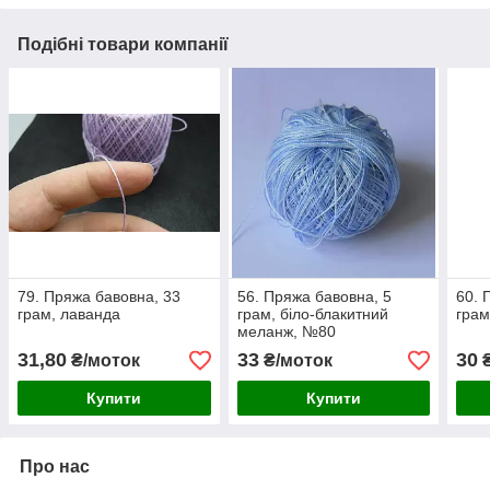
Подібні товари компанії
79. Пряжа бавовна, 33
56. Пряжа бавовна, 5
60. 
грам, лаванда
грам, біло-блакитний
грам
меланж, №80
31,80
33
30
₴/моток
₴/моток
₴
Купити
Купити
Про нас