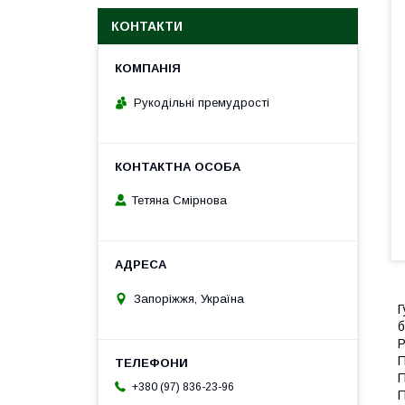
КОНТАКТИ
Рукодільні премудрості
Тетяна Смірнова
Запоріжжя, Україна
Г
б
Р
П
П
+380 (97) 836-23-96
П