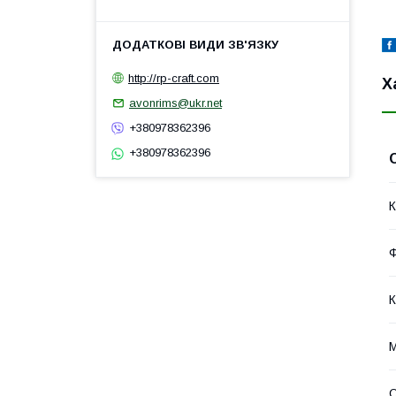
http://rp-craft.com
Х
avonrims@ukr.net
+380978362396
+380978362396
К
К
М
О