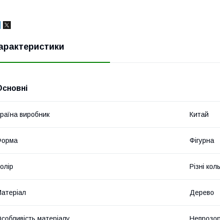
арактеристики
Основні
раїна виробник
Китай
Форма
Фігурна
олір
Різні кол
атеріал
Дерево
собливість матеріалу
Непрозо