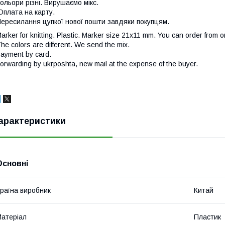
ольори різні. Вирушаємо мікс.
плата на карту.
ересилання цупкої нової пошти завдяки покупцям.
arker for knitting. Plastic. Marker size 21x11 mm. You can order from o
he colors are different. We send the mix.
ayment by card.
orwarding by ukrposhta, new mail at the expense of the buyer.
арактеристики
Основні
раїна виробник
Китай
атеріал
Пластик