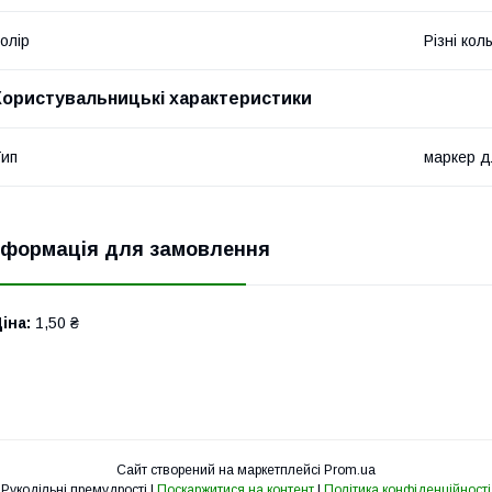
олір
Різні кол
Користувальницькі характеристики
ип
маркер д
нформація для замовлення
іна:
1,50 ₴
Сайт створений на маркетплейсі
Prom.ua
Рукодільні премудрості |
Поскаржитися на контент
|
Політика конфіденційності