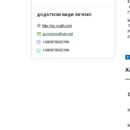
К
О
П
M
http://rp-craft.com
T
P
avonrims@ukr.net
F
+380978362396
+380978362396
Х
К
М