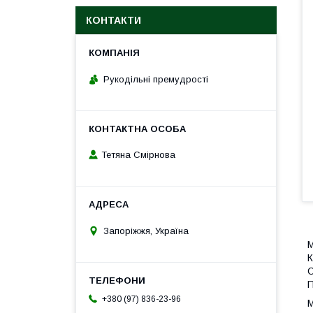
КОНТАКТИ
Рукодільні премудрості
Тетяна Смірнова
Запоріжжя, Україна
М
К
О
П
+380 (97) 836-23-96
М