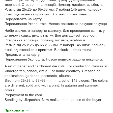
творчості. Створення аплікацій, гірлянд, листівок, альбомів.
Розмір від 25х25 до 65х65 мм. У наборі 145 штук. Кольори
різні, однотонні і з принтом. В осінніх і літніх тонах.
Передоплата на карту.
Пересилання Укрпоштою, Новою поштою за рахунок покупця.
Набір висічок із паперу та картону. Для проведення занять у
дитячому садку, школі, гуртку. Для домашньої творчості.
Створення аплікацій, гірлянд, листівок, альбомів.
Розмір від 25 х 25 до 65 х 65 мм. У наборі 145 штук. Кольори
різні, однотонні та з принтом. В осінніх і літніх тонах.
Предоплата на карту.
Пересилання Укрпошта, Новою поштою завдяки покупцям.
A set of paper and cardboard die cuts. For conducting classes in
kindergarten, school, circle. For home creativity. Creation of
applications, garlands, postcards, albums.
Size from 25x25 to 65x65 mm. In a set of 145 pieces. The colors
are different, solid and with a print. In autumn and summer
colors.
Prepayment to the card.
Sending by Ukrposhta, New mail at the expense of the buyer.
Приховати