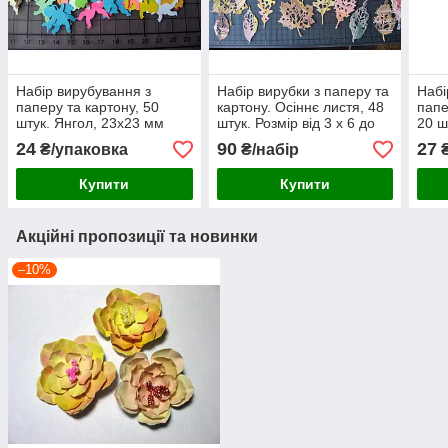
Набір вирубування з
Набір вирубки з паперу та
Набі
паперу та картону, 50
картону. Осіннє листя, 48
папе
штук. Янгол, 23х23 мм
штук. Розмір від 3 х 6 до
20 ш
85 х 100 мм, ручне
60х
24
90
27
₴/упаковка
₴/набір
₴
фарбування
Купити
Купити
Акційні пропозиції та новинки
–10%