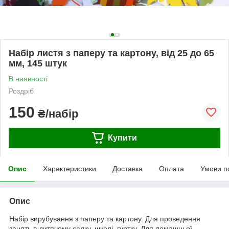
Набір листя з паперу та картону, від 25 до 65
мм, 145 штук
В наявності
Роздріб
150
₴/набір
Купити
Опис
Характеристики
Доставка
Оплата
Умови п
Опис
Набір вирубування з паперу та картону. Для проведення
занять в дитячому садку, школі, гуртку. Для домашньої