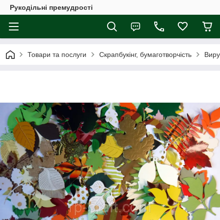
Рукодільні премудрості
Товари та послуги
Скрапбукінг, бумаготворчість
Виру