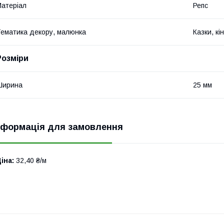
атеріал
Репс
ематика декору, малюнка
Казки, кі
Розміри
Ширина
25 мм
нформація для замовлення
іна:
32,40 ₴/м