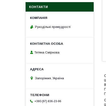
КОНТАКТИ
Рукодільні премудрості
Тетяна Смірнова
С
Запоріжжя, Україна
Ш
В
П
П
С
+380 (97) 836-23-96
Ш