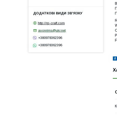
В
П
П
R
http://rp-craft.com
W
C
avonrims@ukr.net
P
+380978362396
F
+380978362396
Х
К