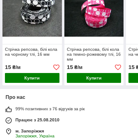
Стрічка репсова, білі кола
Стрічка репсова, білі кола
Стрі
на чорному тлі, 16 мм
на темно-рожевому тлі, 16
на ч
мм
15
15
15
₴/м
₴/м
₴
Купити
Купити
Про нас
99% позитивних з 76 відгуків за рік
Працює з 25.08.2010
м. Запоріжжя
Запоріжжя, Україна