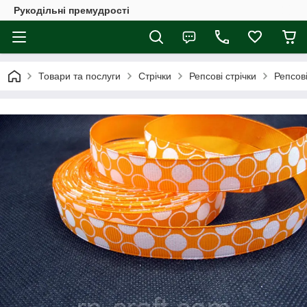
Рукодільні премудрості
Товари та послуги
Стрічки
Репсові стрічки
Репсов