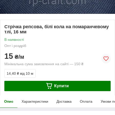
Стрічка репсова, білі кола на помаранчевому
тлі, 16 мм
В наявності
Опт і роздріб
15
₴/м
Мінімальна сума замовлення на сайті — 150 ₴
14,40 ₴
від 10 м
Купити
Опис
Характеристики
Доставка
Оплата
Умови п