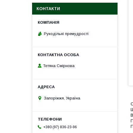
КОНТАКТИ
Рукодільні премудрості
Тетяна Смірнова
Запоріжжя, Україна
С
Ш
В
П
П
+380 (97) 836-23-96