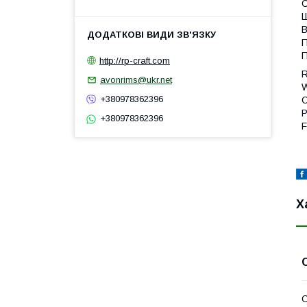
С
Ш
В
П
П
http://rp-craft.com
R
avonrims@ukr.net
W
+380978362396
C
P
+380978362396
F
Х
О