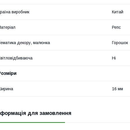
раїна виробник
Китай
атеріал
Репс
ематика декору, малюнка
Горошок
вітловідбиваюча
Ні
Розміри
Ширина
16 мм
нформація для замовлення