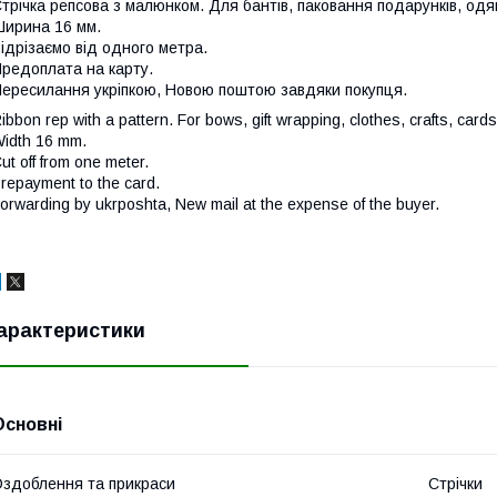
трічка репсова з малюнком. Для бантів, паковання подарунків, одягу
ирина 16 мм.
ідрізаємо від одного метра.
редоплата на карту.
ересилання укріпкою, Новою поштою завдяки покупця.
ibbon rep with a pattern. For bows, gift wrapping, clothes, crafts, cards
idth 16 mm.
ut off from one meter.
repayment to the card.
orwarding by ukrposhta, New mail at the expense of the buyer.
арактеристики
Основні
здоблення та прикраси
Стрічки