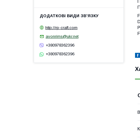
П
П
F
D
P
http://rp-craft.com
F
avonrims@ukr.net
+380978362396
+380978362396
Х
В
К