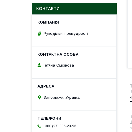
КОНТАКТИ
Рукодільні премудрості
Тетяна Смірнова
Т
Щ
к
Запоріжжя, Україна
П
П
Т
Щ
+380 (97) 836-23-96
з