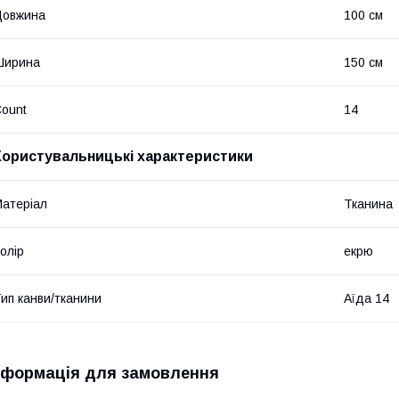
Довжина
100 см
Ширина
150 см
ount
14
Користувальницькі характеристики
атеріал
Тканина
олір
екрю
ип канви/тканини
Аїда 14
нформація для замовлення