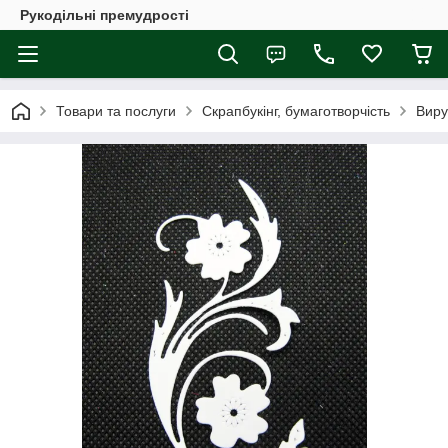
Рукодільні премудрості
Товари та послуги
Скрапбукінг, бумаготворчість
Виру