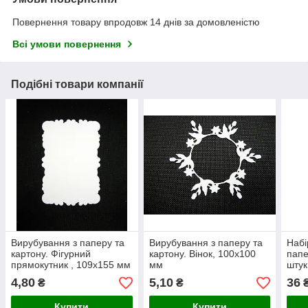
Повернення товару впродовж 14 днів за домовленістю
Всі умови повернення
Подібні товари компанії
Вирубування з паперу та
Вирубування з паперу та
Набі
картону. Фігурний
картону. Вінок, 100х100
папе
прямокутник , 109х155 мм
мм
штук
4,80
5,10
36
₴
₴
₴
Купити
Купити