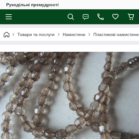
Рукодільні премудрості
Товари та послуги
Намистини
Пластикові намистини 