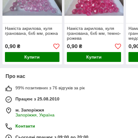
Наміста акрилова, куля
Наміста акрилова, куля
Нами
гранована, 6х6 мм, рожна
гранована, 6х6 мм, темно-
гран
рожева
мед
0,90
0,90
0,9
₴
₴
Купити
Купити
Про нас
99% позитивних з 76 відгуків за рік
Працює з 25.08.2010
м. Запоріжжя
Запоріжжя, Україна
Контакти
Сьогодні працює з 09:00 до 20:00