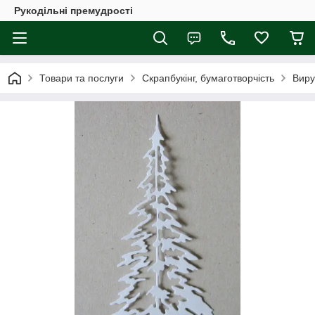
Рукодільні премудрості
Товари та послуги
Скрапбукінг, бумаготворчість
Виру