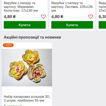
Вирубка з паперу та
Вирубка з паперу та
Виру
картону. Мереживо
картону. Листівка, 105х136
папе
батистове, 17х130 мм
мм
10х1
4,80
4,80
6,3
₴
₴
Купити
Купити
Акційні пропозиції та новинки
–10%
Набір паперових кольорів 3D,
3 штуки, приблизно 55 мм