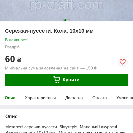
Сережки-пуссети. Кола, 10х10 мм
В наявності
Роздріб
60
₴
Мінімальна сума замовлення на сайті — 150 ₴
Купити
Опис
Характеристики
Доставка
Оплата
Умови п
Опис
Металеві сережки-пуссети. Біжутерія. Маленькі і акуратні.
Розмір сережок 10х10 мм. Металеві деталі не містять нікелю