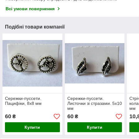
Всі умови повернення
Подібні товари компанії
Сережки-пуссети.
Сережки-пуссети.
Стрі
Пацифіки, 8х8 мм
Листочки зі стразами. 5х10
кола
мм
мм
60
60
10,
₴
₴
Купити
Купити