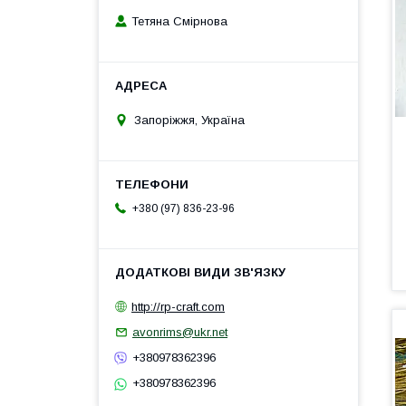
Тетяна Смірнова
Запоріжжя, Україна
+380 (97) 836-23-96
http://rp-craft.com
avonrims@ukr.net
+380978362396
+380978362396