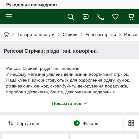
Рукодільні премудрості
Товари та послуги
Стрічки
Репсові стрічки
Репсов
Репсові Стрічки: різдв ' яні, новорічні.
Репсові Стрічки: різдв ' яні, новорічні.
У нашому магазині уявлень величезний асортимент стрічок.
Наші кліенті використовують їх для оздоблення одягу, сумок,
розвиваючих книжок, скрапбукінгу, декорування подарунків,
поробок з дітлахами, бантів, декорування подарунків,
оздоблення свят.
Показати все
Всі стрічки відрізаємо кратно метру. Усі стрічки можна праті
пральною машиною на делікатному режимі, прасувати.
Малюнок міцний.
Сортування
0
Фільтри
Замовлення приймаються тільки через корзину сайту.
Ми працюємо по передоплаті на карту. Пересилання
Укрпоштою, новою поштою.