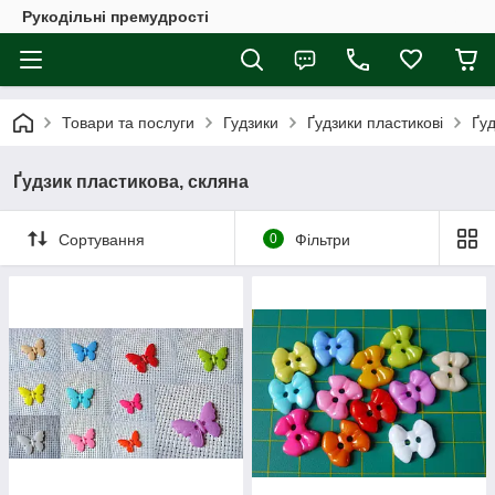
Рукодільні премудрості
Товари та послуги
Гудзики
Ґудзики пластикові
Ґуд
Ґудзик пластикова, скляна
Сортування
0
Фільтри