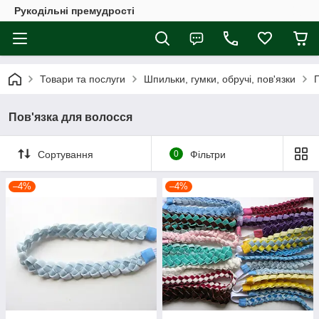
Рукодільні премудрості
Товари та послуги
Шпильки, гумки, обручі, пов'язки
Пов'язка для волосся
Сортування
0
Фільтри
–4%
–4%